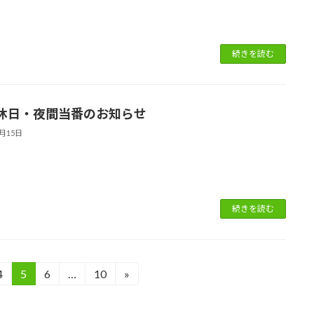
続きを読む
休日・夜間当番のお知らせ
7月15日
続きを読む
4
5
6
…
10
»
固
固
固
固
定
定
定
定
ペ
ペ
ペ
ペ