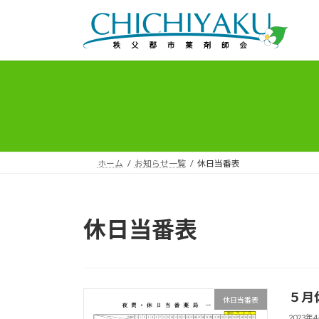
コ
ナ
ン
ビ
テ
ゲ
ン
ー
ツ
シ
へ
ョ
ス
ン
キ
に
ッ
移
プ
動
ホーム
お知らせ一覧
休日当番表
休日当番表
５月
休日当番表
2023年