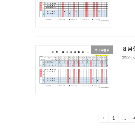
８月
休日当番表
2022年
投
«
1
…
固
定
稿
ペ