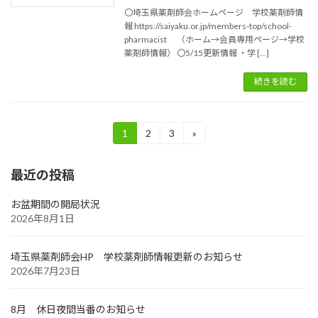
〇埼玉県薬剤師会ホームページ 学校薬剤師情
報 https://saiyaku.or.jp/members-top/school-
pharmacist （ホーム→会員専用ページ→学校
薬剤師情報） 〇5/15更新情報 ・学 […]
続きを読む
投
1
2
3
»
固
固
固
定
定
定
稿
ペ
ペ
ペ
最近の投稿
ー
ー
ー
の
ジ
ジ
ジ
ペ
お盆期間の開局状況
2026年8月1日
ー
ジ
埼玉県薬剤師会HP 学校薬剤師情報更新のお知らせ
2026年7月23日
送
り
8月 休日夜間当番のお知らせ