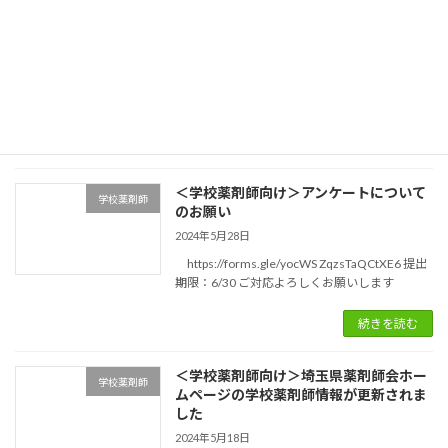
＜学校薬剤師向け＞令和6年度薬物乱用
学校薬剤師
防止啓発ポスターコンクールについて
2024年7月26日
続きを読む
＜学校薬剤師向け＞アンケートについて
学校薬剤師
のお願い
2024年5月28日
https://forms.gle/yocWS ZqzsTaQCtXE6 提出
期限：6/30 ご対応よろしくお願いします
続きを読む
＜学校薬剤師向け＞埼玉県薬剤師会ホー
学校薬剤師
ムページの学校薬剤師情報が更新されま
した
2024年5月18日