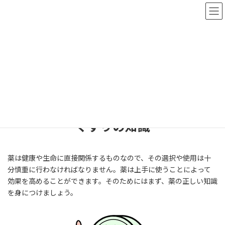
コ
ナ
ン
ビ
テ
ゲ
ン
ー
ツ
シ
へ
ョ
医薬情報
ス
ン
キ
に
ッ
移
プ
動
ホーム
医薬情報
くすりの知識
薬は健康や生命に直接関係するものなので、その選択や使用は十
分慎重に行わなければなりません。薬は上手に使うことによって
効果を高めることができます。そのためにはまず、薬の正しい知識
を身につけましょう。