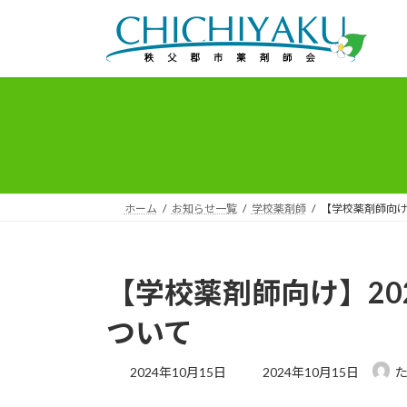
コ
ナ
ン
ビ
テ
ゲ
ン
ー
ツ
シ
へ
ョ
ス
ン
キ
に
ッ
移
プ
動
ホーム
お知らせ一覧
学校薬剤師
【学校薬剤師向け
【学校薬剤師向け】20
ついて
最
2024年10月15日
2024年10月15日
終
更