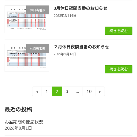
3月休日夜間当番のお知らせ
休日当番表
2025年2月14日
続きを読む
２月休日夜間当番のお知らせ
休日当番表
2025年1月16日
続きを読む
投
«
1
2
3
…
10
»
固
固
固
固
定
定
定
定
稿
ペ
ペ
ペ
ペ
最近の投稿
ー
ー
ー
ー
の
ジ
ジ
ジ
ジ
ペ
お盆期間の開局状況
2026年8月1日
ー