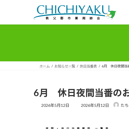
コ
ナ
ン
ビ
テ
ゲ
ン
ー
ツ
シ
へ
ョ
ス
ン
キ
に
ッ
移
プ
動
ホーム
お知らせ一覧
休日当番表
6月 休日夜間当
6月 休日夜間当番の
最
2026年5月12日
2026年5月12日
たち
終
更
新
日