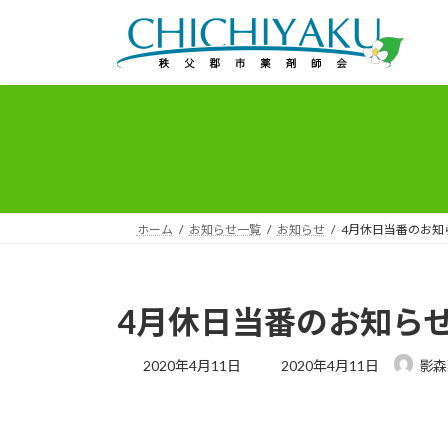
コ
ナ
ン
ビ
テ
ゲ
ン
ー
ツ
シ
へ
ョ
ス
ン
キ
に
ッ
移
プ
動
ホーム
お知らせ一覧
お知らせ
4月休日当番のお知
4月休日当番のお知ら
最
2020年4月11日
2020年4月11日
影森
終
更
新
日