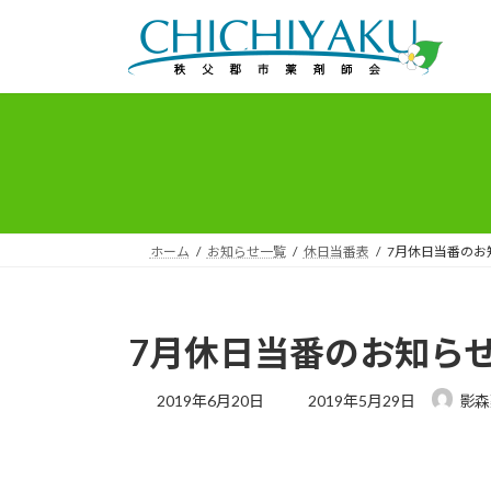
コ
ナ
ン
ビ
テ
ゲ
ン
ー
ツ
シ
へ
ョ
ス
ン
キ
に
ッ
移
プ
動
ホーム
お知らせ一覧
休日当番表
7月休日当番のお
7月休日当番のお知ら
最
2019年6月20日
2019年5月29日
影森
終
更
新
日