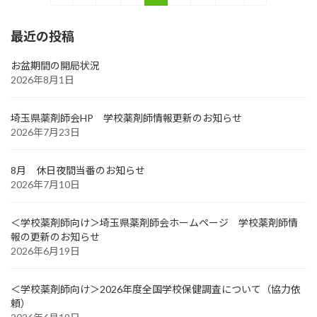
定
定
定
定
定
稿
ペ
ペ
ペ
ペ
ペ
最近の投稿
ー
ー
ー
ー
ー
の
ジ
ジ
ジ
ジ
ジ
ペ
お盆期間の開局状況
2026年8月1日
ー
ジ
埼玉県薬剤師会HP 学校薬剤師情報更新のお知らせ
2026年7月23日
送
り
8月 休日夜間当番のお知らせ
2026年7月10日
＜学校薬剤師向け＞埼玉県薬剤師会ホームページ 学校薬剤師情
報の更新のお知らせ
2026年6月19日
＜学校薬剤師向け＞2026年度全国学校保健調査について（協力依
頼）