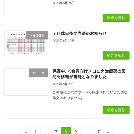
2023年6月24日
続きを読む
７月休日夜間当番のお知らせ
休日当番表
2023年6月15日
続きを読む
保護中: ＜会員向け＞コロナ治療薬の薬
お知らせ
局間移転が可能となりました
2023年5月23日
この投稿はパスワードで保護されているため抜
粋文はありません。
続きを読む
投
«
1
…
7
8
9
…
17
»
固
固
固
固
固