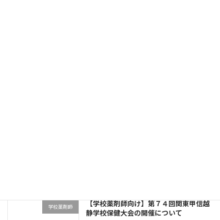
続きを読む
保護中: ６月薬剤師会理事会議事録
薬剤師会理事会議事録
2023年6月30日
この投稿はパスワードで保護されているため抜
粋文はありません。
続きを読む
＜学校薬剤師向け＞５類感染症への移行
学校薬剤師
後の学校における新型コロナウイルス感
染症対策について
2023年6月29日
続きを読む
【学校薬剤師向け】第７４回関東甲信越
学校薬剤師
静学校保健大会の開催について